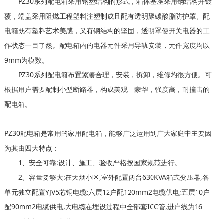
PZ30系列配电箱采用钢塑结构的形式，箱体基座采用钢结构并镀
覆，端盖采用阻燃工程塑料注塑制成且配有透明聚碳酸脂防护罩。配
电箱既有塑料艺术美感，又有钢结构的坚固，透明罩使开关电器的工
作状态一目了然。配电箱内的电器元件采用导轨安装，元件宽度均以
9mm为模数。
PZ30系列配电箱布置紧凑合理，安装，拆卸，维修均很方便。可
根据用户需要配制小型断路器，构成美观，豪华，强度高，耐撞击的
配电箱。
PZ30配电箱是常用的家用配电箱，能够广泛运用到广大家庭中主要因
为其由四大特点：
1、安全可靠:设计、施工、验收严格按国家规范进行。
2、容量要够大:在天烟小区,室外配置两台630KVA箱式变压器,各
单元独立配置YJV5芯铜电缆:六层12户配120mm2电缆供电;五层10户
配90mm2电缆供电,大电缆在埋设过程中全部套ICC管,进户线为16