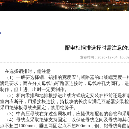
讯
配电柜铜排选择时需注意的
发布时间：2020-12-04 16:09
在选择铜排时，需注意：
（1）一般要选择铜、铝排的宽度应与断路器的出线端宽度一
满足要求；而在分支母线与断路器连接时，母线冲孔为圆孔，进行
制作，但上进、出时一定要制作。
（2）柜内零排和地排根据进出线方式确定安装在柜前还是柜
室内应断开，用搭接块连接，搭接块的长度应满足互感器安装检修
采用绝缘板母线夹固定，禁用绝缘子。
（3）中高压母线在穿过金属板时，应提供相配套的套管和采
（4）母线应采取绝缘支持固定，以保证母线之间及母线与其
点不超过1000mm，垂直两固定点不超800mm，铜、铝母线