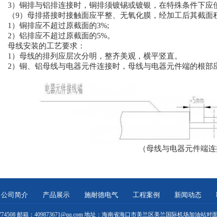
3）铜排与铝排连接时，铜排须镀锡或镀银，在特殊条件下应
（9）母排搭接时接触面应平整、无氧化膜，经加工后其截面
1）铜排应不超过原截面的3%;
2）铝排应不超过原截面的5%。
母线安装的工艺要求：
1）母线的排列应层次分明，整齐美观，横平竖直。
2）铜、铝母线与电器元件连接时，母线与电器元件端的根部
（母线与电器元件端连
公司简介
产品展示
施耐德电气
工程案例
新闻动态
66774508 邮箱：409873671@qq.com 地址：海南省海口市美兰区美兰国际机场加油站对