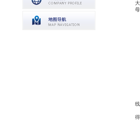
大
母
线
得