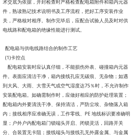
术交底为依据，开封检查时严格检查配电箱附件和箱内元器
件，熟读熟记技术说明书及工序流程，把好工序安装作业
关，严格核对相序。制作完毕后，应配合试验人员及时对供
电线路和配电箱的绝缘性能进行测试。
配电箱与供电线路结合的制作工艺
(1)卡控点
配电箱安装时应认真仔细，不能损伤外表、碰撞箱内元器
件。表面应清洁干净，箱内接线孔应无碳痕、无杂物；如遇
到大风、大雨、大雪天气或空气湿度达75％时，不允许制作
安装配电箱。如确需制作时，应做好相应的防护处理装置；
配电箱内外要清洗干净、保持清洁，严防尘埃、杂物落入箱
内；接线相序应准确无误，工作零线、PE 地线标识要准确明
显；户外户内配电箱门锁端头开启、闭锁灵活，回路开关
分、合装置无卡阻；接线端头与接线孔无外露金属、与金属